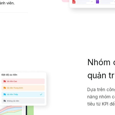
ành viên.
Nhóm c
quản tr
Dựa trên côn
năng nhóm cộ
tiêu từ KPI đ