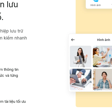
n lưu
ố.
iệp lưu trữ
 Tìm kiếm nhanh
m thông tin
hức và từng
 tài liệu tối ưu