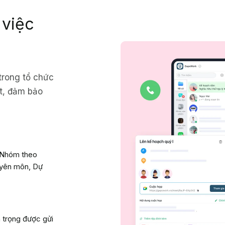
 việc
 trong tổ chức
t, đảm bảo
ị Nhóm theo
yên môn, Dự
 trọng được gửi