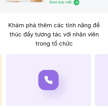
mạng xã hội hiện nay. Bắt kịp xu
Xem bài viết
thế đó, GapoWork đã tạo ra tính
năng Livestream...
Khám phá thêm các tính năng để
thúc đẩy
tương tác với nhân viên
trong tổ chức