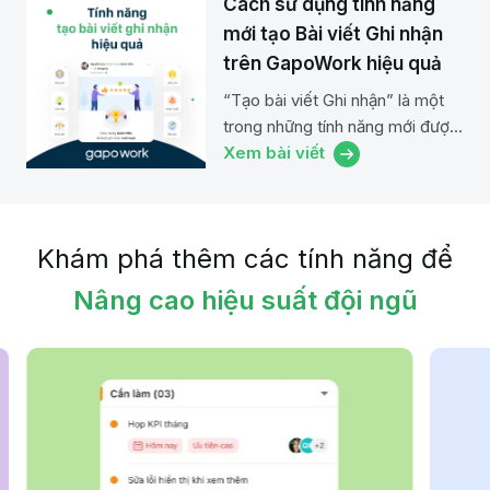
Cách sử dụng tính năng
mới tạo Bài viết Ghi nhận
trên GapoWork hiệu quả
“Tạo bài viết Ghi nhận” là một
trong những tính năng mới được
cập nhật trong tháng 8 trên
Xem bài viết
GapoWork. Tính năng này không
chỉ giúp...
Khám phá thêm các tính năng để
Nâng cao hiệu suất đội ngũ