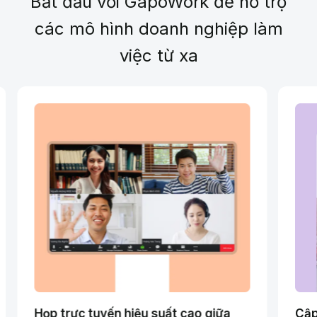
Bắt đầu với GapoWork để hỗ trợ
các mô hình doanh nghiệp làm
việc từ xa
Họp trực tuyến hiệu suất cao giữa
Cập