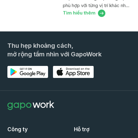
phù hợp với từng vị trí khác nhau
trong công ty, từ cấp quản lý tới
Tìm hiểu thêm
nhân viên, hỗ trợ các bộ phận
Nhân sự, Truyền thông nội bộ,
Nhân viên tuyến đầu, IT tăng
dần hiệu suất.
Thu hẹp khoảng cách,
mở rộng tầm nhìn với GapoWork
Công ty
Hỗ trợ