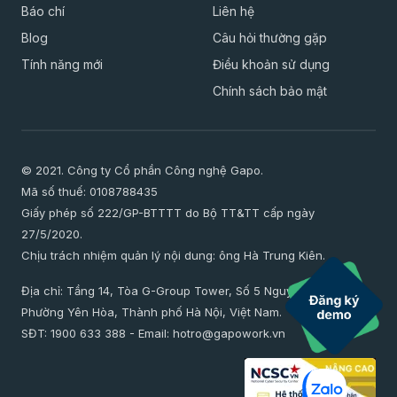
Báo chí
Liên hệ
Blog
Câu hỏi thường gặp
Tính năng mới
Điều khoản sử dụng
Chính sách bảo mật
© 2021. Công ty Cổ phần Công nghệ Gapo.
Mã số thuế: 0108788435
Giấy phép số 222/GP-BTTTT do Bộ TT&TT cấp ngày
27/5/2020.
Chịu trách nhiệm quản lý nội dung: ông Hà Trung Kiên.
Địa chỉ: Tầng 14, Tòa G-Group Tower, Số 5 Nguyễn Thị Duệ,
Phường Yên Hòa, Thành phố Hà Nội, Việt Nam.
SĐT:
1900 633 388
- Email:
hotro@gapowork.vn