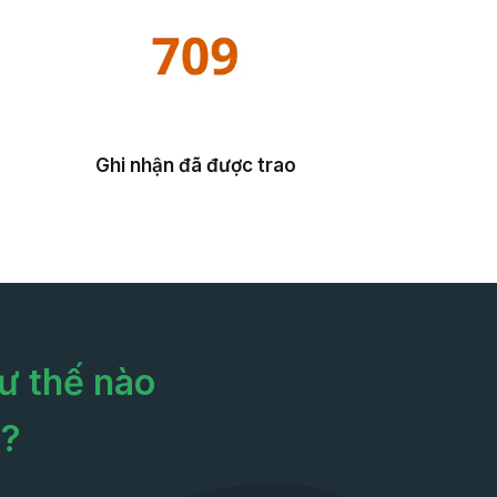
Ghi nhận đã được trao
ư thế nào
n?