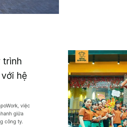
 trình
 với hệ
apoWork, việc
 nhanh giữa
g công ty.