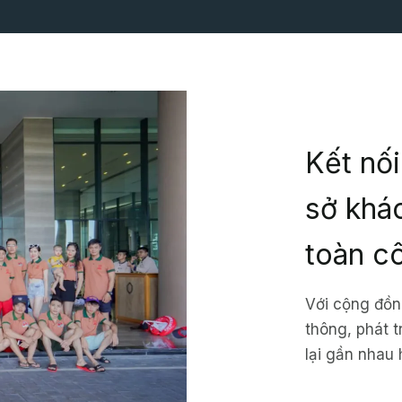
Kết nố
sở khá
toàn c
Với cộng đồn
thông, phát 
lại gần nhau