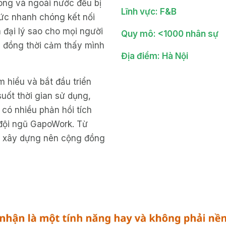
ong và ngoài nước đều bị
Lĩnh vực: F&B
hức nhanh chóng kết nối
 đại lý sao cho mọi người
Quy mô: <1000 nhân sự
, đồng thời cảm thấy mình
Địa điểm: Hà Nội
m hiểu và bắt đầu triển
uốt thời gian sử dụng,
có nhiều phản hồi tích
đội ngũ GapoWork. Từ
u xây dựng nên cộng đồng