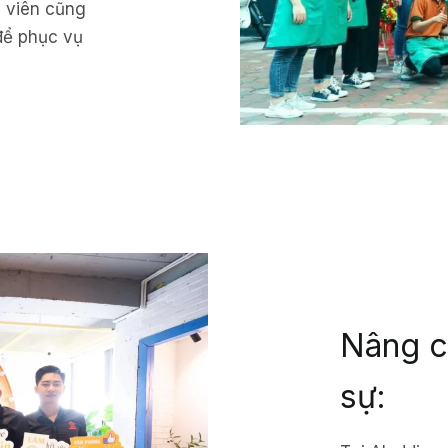
 viên cũng
để phục vụ
Nâng c
sự: