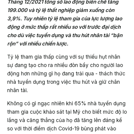
Truyền thông sản phẩm
Làm việc từ xa
Tháng 12/2021 tổng số lao động biên chế tăng
Livestream
199.000 và tỷ lệ thất nghiệp giảm xuống còn
Dành cho Quản trị viên nhóm
Hỏi đáp khách hàng
Cách thu hút nhân sự tham gia GapoWork
Hiệu suất công việc
Hướng dẫn triển khai chi tiết
Làm chủ tính năng GapoWork
Câu hỏi thường gặp
Có gì mới trên GapoWork?
Hỗ trợ các mô hình doanh nghiệp
3,9%. Tuy nhiên tỷ lệ tham gia của lực lượng lao
Hỗ trợ bộ phận Nhân sự
Khảo sát
Dành cho Đội ngũ điều hành
động ở mức thấp rất nhiều so với trước đại dịch
Cách thúc đẩy tương tác tại GapoWork
Hỗ trợ các bộ phận trong tổ chức
Chuẩn bị sẵn sàng
GapoWork cho trường học
Video hướng dẫn
Liên hệ
Hợp tác
Hỗ trợ thành viên mới hòa nhập
cho dù việc tuyển dụng và thu hút nhân tài “bận
Hỗ trợ truyền thông nội bộ
Thăm dò ý kiến
Dành cho cấp Quản lý
Hiệu quả hóa truyền thông nội bộ tại GapoWork
rộn” với nhiều chiến lược.
Triển khai thành công
Hỗ trợ giải đáp vấn đề nhân sự
Giải thưởng
Truyền thông nội bộ tổ chức
Hỗ trợ kỹ thuật
Dành cho Nhân viên
Tỷ lệ tham gia thấp cùng với sự thiếu hụt nhân
Xây dựng văn hóa doanh nghiệp
Hỗ trợ luân chuyển vị trí/ giới thiệu
sự đang tạo cho ra nhiều đòn bẩy cho người lao
Truyền thông nhân sự
Loại hình tổ chức
Làm việc tại nhà với GapoWork
động hơn những gì họ đang trải qua - thách thức
nhà tuyển dụng trong việc thu hút và giữ chân
Bán lẻ
Khám phá thêm
nhân tài.
Tài chính - Ngân hàng
Không có gì ngạc nhiên khi 65% nhà tuyển dụng
tham gia cuộc khảo sát tại Mỹ cho biết mức độ lo
Dịch vụ - Tư vấn
lắng và căng thẳng của họ đã tăng lên đáng kể
Công nghệ
so với thời điểm dịch Covid-19 bùng phát vào