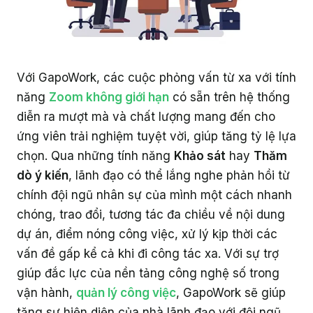
Với GapoWork, các cuộc phỏng vấn từ xa với tính
năng
Zoom không giới hạn
có sẵn trên hệ thống
diễn ra mượt mà và chất lượng mang đến cho
ứng viên trải nghiệm tuyệt vời, giúp tăng tỷ lệ lựa
chọn. Qua những tính năng
Khảo sát
hay
Thăm
dò ý kiến
, lãnh đạo có thể lắng nghe phản hồi từ
chính đội ngũ nhân sự của mình một cách nhanh
chóng, trao đổi, tương tác đa chiều về nội dung
dự án, điểm nóng công việc, xử lý kịp thời các
vấn đề gấp kể cả khi đi công tác xa. Với sự trợ
giúp đắc lực của nền tảng công nghệ số trong
vận hành,
quản lý công việc
, GapoWork sẽ giúp
tăng sự hiện diện của nhà lãnh đạo với đội ngũ