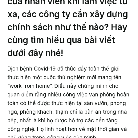
của nhân viên khi làm việc từ
Truyền thông sản phẩm
Làm việc từ xa
Livestream
xa, các công ty cần xây dựng
Dành cho Quản trị viên nhóm
Hỏi đáp khách hàng
Cách thu hút nhân sự tham gia GapoWork
Hiệu suất công việc
Hướng dẫn triển khai chi tiết
Làm chủ tính năng GapoWork
Câu hỏi thường gặp
Có gì mới trên GapoWork?
Hỗ trợ các mô hình doanh nghiệp
Hỗ trợ bộ phận Nhân sự
Khảo sát
chính sách như thế nào? Hãy
Dành cho Đội ngũ điều hành
Cách thúc đẩy tương tác tại GapoWork
Hỗ trợ các bộ phận trong tổ chức
Chuẩn bị sẵn sàng
GapoWork cho trường học
Video hướng dẫn
Liên hệ
Hợp tác
Hỗ trợ thành viên mới hòa nhập
Hỗ trợ truyền thông nội bộ
cùng tìm hiểu qua bài viết
Thăm dò ý kiến
Dành cho cấp Quản lý
Hiệu quả hóa truyền thông nội bộ tại GapoWork
Triển khai thành công
Hỗ trợ giải đáp vấn đề nhân sự
dưới đây nhé!
Giải thưởng
Truyền thông nội bộ tổ chức
Hỗ trợ kỹ thuật
Dành cho Nhân viên
Xây dựng văn hóa doanh nghiệp
Hỗ trợ luân chuyển vị trí/ giới thiệu
Truyền thông nhân sự
Dịch bệnh Covid-19 đã thúc đẩy toàn thế giới
Loại hình tổ chức
Làm việc tại nhà với GapoWork
thực hiện một cuộc thử nghiệm mới mang tên
“work from home”. Điều này chứng minh cho
Bán lẻ
Khám phá thêm
quan điểm rằng nhiều công việc văn phòng hoàn
Tài chính - Ngân hàng
toàn có thể được thực hiện tại sân vườn, phòng
ngủ, phòng khách, thậm chí là bàn ăn trong nhà
Dịch vụ - Tư vấn
bếp, nhất là khi họ được hỗ trợ các nền tảng
công nghệ. Họ linh hoạt hơn về mặt thời gian và
Công nghệ
chủ động trong công việc của mình.