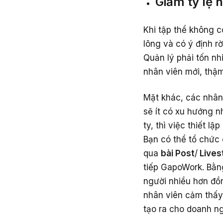
Giảm tỷ lệ 
Khi tập thể không c
lõng và có ý định r
Quản lý phải tốn nh
nhân viên mới, thậ
Mặt khác, các nhân 
sẽ ít có xu hướng n
ty, thì việc thiết l
Bạn có thể tổ chức 
qua
bài Post
/
Lives
tiếp GapoWork. Bằng
người nhiều hơn đồ
nhân viên cảm thấy
tạo ra cho doanh ng