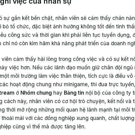
nghỉ việc của nhân sự
ó sự gắn kết bền chặt, nhân viên sẽ cảm thấy chán nản 
ời bỏ tổ chức, đặc biệt ảnh hưởng không tốt đến tinh th
iều công sức và thời gian khi phải liên tục tuyển dụng, 
m chí nó còn kìm hãm khả năng phát triển của doanh ng
viên cảm thấy hài lòng trong công việc và có sự kết n
hảy việc hơn. Nếu các lãnh đạo muốn giữ chân đội ngũ 
ập một môi trường làm việc thân thiện, tích cực là điều v
các hoạt động chung như minigame, thi đua trực tuyến, 
tream
ở
Nhóm chung
hay
Bảng tin
nội bộ của công ty t
 cách này, nhân viên có cơ hội trò chuyện, kết nối và 
ng thời mở rộng những mối quan hệ lành mạnh tại môi t
 thoải mái với các đồng nghiệp xung quanh, chất lượn
hiệp cũng vì thế mà được tăng lên.