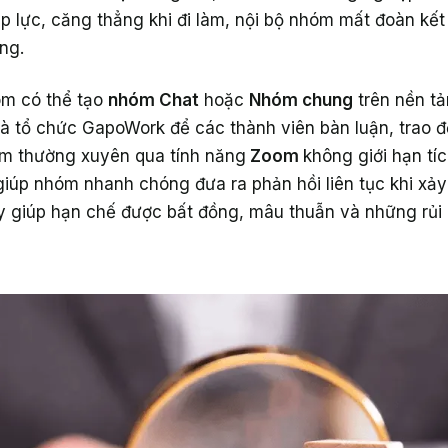
p lực, căng thẳng khi đi làm, nội bộ nhóm mất đoàn kế
ng.
óm có thể tạo
nhóm Chat
hoặc
Nhóm chung
trên nền tả
à tổ chức GapoWork để các thành viên bàn luận, trao đ
óm thường xuyên qua tính năng
Zoom
không giới hạn tí
iúp nhóm nhanh chóng đưa ra phản hồi liên tục khi xảy 
y giúp hạn chế được bất đồng, mâu thuẫn và những rủi