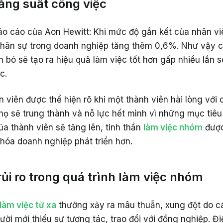
ăng suất công việc
báo cáo của Aon Hewitt: Khi mức độ gắn kết của nhân v
nhân sự trong doanh nghiệp tăng thêm 0,6%. Như vậy c
 bó sẽ tạo ra hiệu quả làm việc tốt hơn gấp nhiều lần so
c.
 viên được thể hiện rõ khi một thành viên hài lòng với
 họ sẽ trung thành và nỗ lực hết mình vì những mục ti
ủa thành viên sẽ tăng lên, tinh thần
làm việc nhóm
được 
hóa doanh nghiệp phát triển hơn.
rủi ro trong quá trình làm việc nhóm
làm việc từ xa
thường xảy ra mâu thuẫn, xung đột do c
ười mới thiếu sự tương tác, trao đổi với đồng nghiệp. Đ