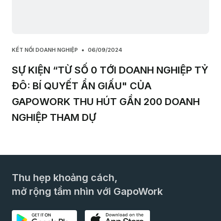
KẾT NỐI DOANH NGHIỆP
06/09/2024
SỰ KIỆN “TỪ SỐ 0 TỚI DOANH NGHIỆP TỶ
ĐÔ: BÍ QUYẾT ẨN GIẤU" CỦA
GAPOWORK THU HÚT GẦN 200 DOANH
NGHIỆP THAM DỰ
Thu hẹp khoảng cách,
mở rộng tầm nhìn với GapoWork