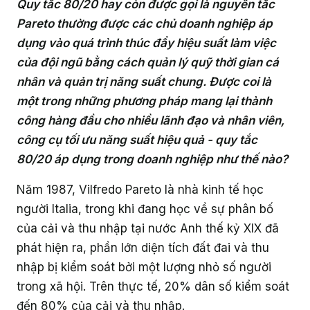
Truyền thông sản phẩm
Làm việc từ xa
Quy tắc 80/20 hay còn được gọi là nguyên tắc
Livestream
Pareto thường được các chủ doanh nghiệp áp
Dành cho Quản trị viên nhóm
Hỏi đáp khách hàng
Cách thu hút nhân sự tham gia GapoWork
Hiệu suất công việc
Hướng dẫn triển khai chi tiết
Làm chủ tính năng GapoWork
Câu hỏi thường gặp
Có gì mới trên GapoWork?
Hỗ trợ các mô hình doanh nghiệp
dụng vào quá trình thúc đẩy hiệu suất làm việc
Hỗ trợ bộ phận Nhân sự
Khảo sát
Dành cho Đội ngũ điều hành
của đội ngũ bằng cách quản lý quỹ thời gian cá
Cách thúc đẩy tương tác tại GapoWork
Hỗ trợ các bộ phận trong tổ chức
Chuẩn bị sẵn sàng
GapoWork cho trường học
Video hướng dẫn
Liên hệ
Hợp tác
Hỗ trợ thành viên mới hòa nhập
nhân và quản trị năng suất chung. Được coi là
Hỗ trợ truyền thông nội bộ
Thăm dò ý kiến
Dành cho cấp Quản lý
Hiệu quả hóa truyền thông nội bộ tại GapoWork
một trong những phương pháp mang lại thành
Triển khai thành công
Hỗ trợ giải đáp vấn đề nhân sự
Giải thưởng
Truyền thông nội bộ tổ chức
công hàng đầu cho nhiều lãnh đạo và nhân viên,
Hỗ trợ kỹ thuật
Dành cho Nhân viên
Xây dựng văn hóa doanh nghiệp
công cụ tối ưu năng suất hiệu quả - quy tắc
Hỗ trợ luân chuyển vị trí/ giới thiệu
Truyền thông nhân sự
80/20 áp dụng trong doanh nghiệp như thế nào?
Loại hình tổ chức
Làm việc tại nhà với GapoWork
Năm 1987, Vilfredo Pareto là nhà kinh tế học
Bán lẻ
Khám phá thêm
người Italia, trong khi đang học về sự phân bố
của cải và thu nhập tại nước Anh thế kỷ XIX đã
Tài chính - Ngân hàng
phát hiện ra, phần lớn diện tích đất đai và thu
Dịch vụ - Tư vấn
nhập bị kiểm soát bởi một lượng nhỏ số người
trong xã hội. Trên thực tế, 20% dân số kiểm soát
Công nghệ
đến 80% của cải và thu nhập.