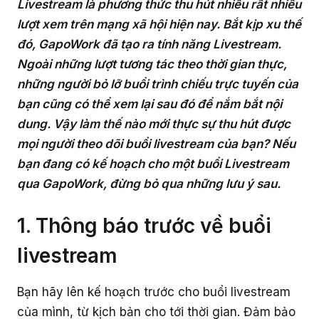
Truyền thông sản phẩm
Làm việc từ xa
Livestream là phương thức thu hút nhiều rất nhiều
Livestream
lượt xem trên mạng xã hội hiện nay. Bắt kịp xu thế
Dành cho Quản trị viên nhóm
Hỏi đáp khách hàng
Cách thu hút nhân sự tham gia GapoWork
Hiệu suất công việc
Hướng dẫn triển khai chi tiết
Làm chủ tính năng GapoWork
Câu hỏi thường gặp
Có gì mới trên GapoWork?
Hỗ trợ các mô hình doanh nghiệp
đó, GapoWork đã tạo ra tính năng Livestream.
Hỗ trợ bộ phận Nhân sự
Khảo sát
Dành cho Đội ngũ điều hành
Ngoài những lượt tương tác theo thời gian thực,
Cách thúc đẩy tương tác tại GapoWork
Hỗ trợ các bộ phận trong tổ chức
Chuẩn bị sẵn sàng
GapoWork cho trường học
Video hướng dẫn
Liên hệ
Hợp tác
Hỗ trợ thành viên mới hòa nhập
những người bỏ lỡ buổi trình chiếu trực tuyến của
Hỗ trợ truyền thông nội bộ
Thăm dò ý kiến
Dành cho cấp Quản lý
Hiệu quả hóa truyền thông nội bộ tại GapoWork
bạn cũng có thể xem lại sau đó để nắm bắt nội
Triển khai thành công
Hỗ trợ giải đáp vấn đề nhân sự
Giải thưởng
Truyền thông nội bộ tổ chức
dung. Vậy làm thế nào mới thực sự thu hút được
Hỗ trợ kỹ thuật
Dành cho Nhân viên
Xây dựng văn hóa doanh nghiệp
mọi người theo dõi buổi livestream của bạn? Nếu
Hỗ trợ luân chuyển vị trí/ giới thiệu
Truyền thông nhân sự
bạn đang có kế hoạch cho một buổi Livestream
Loại hình tổ chức
Làm việc tại nhà với GapoWork
qua GapoWork, đừng bỏ qua những lưu ý sau.
Bán lẻ
Khám phá thêm
1. Thông báo trước về buổi
Tài chính - Ngân hàng
livestream
Dịch vụ - Tư vấn
Bạn hãy lên kế hoạch trước cho buổi livestream
Công nghệ
của mình, từ kịch bản cho tới thời gian. Đảm bảo