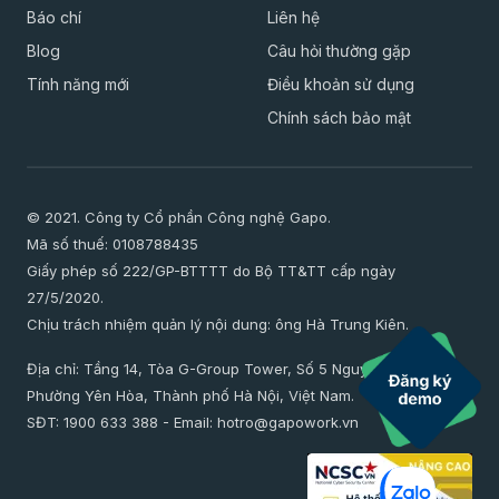
Báo chí
Liên hệ
Blog
Câu hỏi thường gặp
Tính năng mới
Điều khoản sử dụng
Chính sách bảo mật
© 2021. Công ty Cổ phần Công nghệ Gapo.
Mã số thuế: 0108788435
Giấy phép số 222/GP-BTTTT do Bộ TT&TT cấp ngày
27/5/2020.
Chịu trách nhiệm quản lý nội dung: ông Hà Trung Kiên.
Địa chỉ: Tầng 14, Tòa G-Group Tower, Số 5 Nguyễn Thị Duệ,
Phường Yên Hòa, Thành phố Hà Nội, Việt Nam.
SĐT:
1900 633 388
- Email:
hotro@gapowork.vn