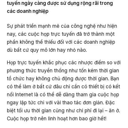
Truyền thông sản phẩm
Làm việc từ xa
Livestream
tuyến ngày càng được sử dụng rộng rãi trong
các doanh nghiệp
Dành cho Quản trị viên nhóm
Hỏi đáp khách hàng
Cách thu hút nhân sự tham gia GapoWork
Hiệu suất công việc
Hướng dẫn triển khai chi tiết
Làm chủ tính năng GapoWork
Câu hỏi thường gặp
Có gì mới trên GapoWork?
Hỗ trợ các mô hình doanh nghiệp
Hỗ trợ bộ phận Nhân sự
Khảo sát
Dành cho Đội ngũ điều hành
Sự phát triển mạnh mẽ của công nghệ như hiện
Cách thúc đẩy tương tác tại GapoWork
Hỗ trợ các bộ phận trong tổ chức
Chuẩn bị sẵn sàng
GapoWork cho trường học
Video hướng dẫn
Liên hệ
Hợp tác
Hỗ trợ thành viên mới hòa nhập
nay, các cuộc họp trực tuyến đã trở thành một
Hỗ trợ truyền thông nội bộ
Thăm dò ý kiến
Dành cho cấp Quản lý
Hiệu quả hóa truyền thông nội bộ tại GapoWork
phần không thể thiếu đối với các doanh nghiệp
Triển khai thành công
Hỗ trợ giải đáp vấn đề nhân sự
Giải thưởng
Truyền thông nội bộ tổ chức
dù bất cứ quy mô lớn hay nhỏ nào.
Hỗ trợ kỹ thuật
Dành cho Nhân viên
Xây dựng văn hóa doanh nghiệp
Hỗ trợ luân chuyển vị trí/ giới thiệu
Họp trực tuyến khắc phục các nhược điểm so với
Truyền thông nhân sự
Loại hình tổ chức
Làm việc tại nhà với GapoWork
phương thức truyền thống như tốn kém thời gian
tổ chức hay không chủ động được thời gian. Bạn
Bán lẻ
Khám phá thêm
có thể làm ở bất cứ đâu chỉ cần có thiết bị có kết
nối Internet là có thể dễ dàng tham gia cuộc họp
Tài chính - Ngân hàng
ngay lập tức chỉ với vài thao tác đơn giản. Đặc
Dịch vụ - Tư vấn
biệt tối ưu thời gian cũng như chi phí đi lại – ăn ở.
Cuộc họp trở nên linh hoạt hơn bao giờ hết!
Công nghệ