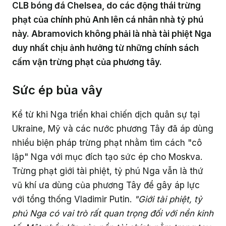
Truyền thông sản phẩm
Làm việc từ xa
Livestream
CLB bóng đá Chelsea, do các động thái trừng
phạt của chính phủ Anh lên cá nhân nhà tỷ phú
Dành cho Quản trị viên nhóm
Hỏi đáp khách hàng
Cách thu hút nhân sự tham gia GapoWork
Hiệu suất công việc
Hướng dẫn triển khai chi tiết
Làm chủ tính năng GapoWork
Câu hỏi thường gặp
Có gì mới trên GapoWork?
Hỗ trợ các mô hình doanh nghiệp
Hỗ trợ bộ phận Nhân sự
Khảo sát
này. Abramovich không phải là nhà tài phiệt Nga
Dành cho Đội ngũ điều hành
duy nhất chịu ảnh hưởng từ những chính sách
Cách thúc đẩy tương tác tại GapoWork
Hỗ trợ các bộ phận trong tổ chức
Chuẩn bị sẵn sàng
GapoWork cho trường học
Video hướng dẫn
Liên hệ
Hợp tác
Hỗ trợ thành viên mới hòa nhập
Hỗ trợ truyền thông nội bộ
cấm vận trừng phạt của phương tây.
Thăm dò ý kiến
Dành cho cấp Quản lý
Hiệu quả hóa truyền thông nội bộ tại GapoWork
Triển khai thành công
Hỗ trợ giải đáp vấn đề nhân sự
Giải thưởng
Truyền thông nội bộ tổ chức
Sức ép bủa vây
Hỗ trợ kỹ thuật
Dành cho Nhân viên
Xây dựng văn hóa doanh nghiệp
Hỗ trợ luân chuyển vị trí/ giới thiệu
Truyền thông nhân sự
Kể từ khi Nga triển khai chiến dịch quân sự tại
Loại hình tổ chức
Làm việc tại nhà với GapoWork
Ukraine, Mỹ và các nước phương Tây đã áp dùng
nhiều biện pháp trừng phạt nhằm tìm cách "cô
Bán lẻ
Khám phá thêm
lập" Nga với mục đích tạo sức ép cho Moskva.
Tài chính - Ngân hàng
Trừng phạt giới tài phiệt, tỷ phú Nga vẫn là thứ
vũ khí ưa dùng của phương Tây để gây áp lực
Dịch vụ - Tư vấn
với tổng thống Vladimir Putin.
"Giới tài phiệt, tỷ
phú Nga có vai trò rất quan trọng đối với nền kinh
Công nghệ