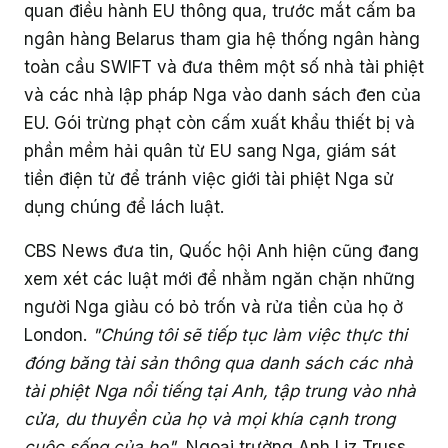
quan điều hành EU thông qua, trước mắt cấm ba
ngân hàng Belarus tham gia hệ thống ngân hàng
toàn cầu SWIFT và đưa thêm một số nhà tài phiệt
và các nhà lập pháp Nga vào danh sách đen của
EU. Gói trừng phạt còn cấm xuất khẩu thiết bị và
phần mềm hải quân từ EU sang Nga, giám sát
tiền điện tử để tránh việc giới tài phiệt Nga sử
dụng chúng để lách luật.
CBS News đưa tin, Quốc hội Anh hiện cũng đang
xem xét các luật mới để nhằm ngăn chặn những
người Nga giàu có bỏ trốn và rửa tiền của họ ở
London.
"Chúng tôi sẽ tiếp tục làm việc thực thi
đóng băng tài sản thông qua danh sách các nhà
tài phiệt Nga nổi tiếng tại Anh, tập trung vào nhà
cửa, du thuyền của họ và mọi khía cạnh trong
cuộc sống của họ"
, Ngoại trưởng Anh Liz Truss