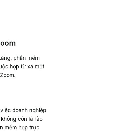
 Zoom
n tảng, phần mềm
uộc họp từ xa một
n Zoom.
 việc doanh nghiệp
 không còn là rào
hần mềm họp trực