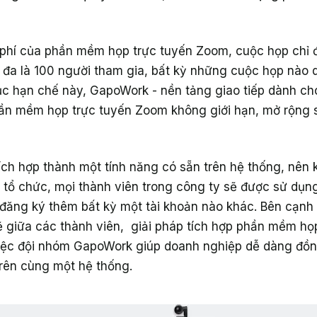
 phí của phần mềm họp trực tuyến Zoom, cuộc họp chỉ đ
 đa là 100 người tham gia, bất kỳ những cuộc họp nào 
hục hạn chế này, GapoWork - nền tảng giao tiếp dành c
hần mềm họp trực tuyến Zoom không giới hạn, mở rộng 
ích hợp thành một tính năng có sẵn trên hệ thống, nên 
tổ chức, mọi thành viên trong công ty sẽ được sử dụn
đăng ký thêm bất kỳ một tài khoản nào khác. Bên cạnh 
hẽ giữa các thành viên, giải pháp tích hợp phần mềm h
iệc đội nhóm GapoWork giúp doanh nghiệp dễ dàng đồng 
 trên cùng một hệ thống.