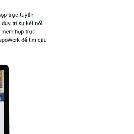
họp trực tuyến
uy trì sự kết nối
n mềm họp trực
GapoWork để tìm câu