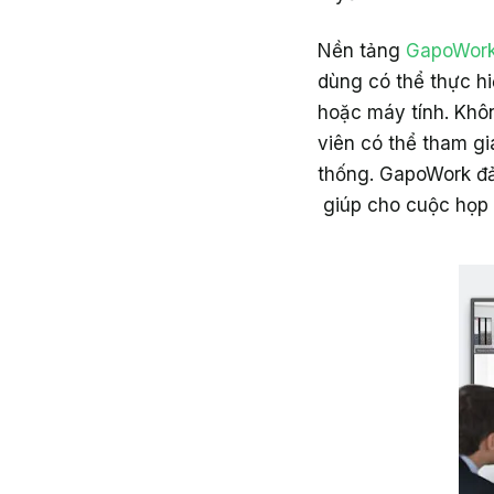
Nền tảng
GapoWor
dùng có thể thực h
hoặc máy tính. Khô
viên có thể tham gi
thống. GapoWork đả
giúp cho cuộc họp d