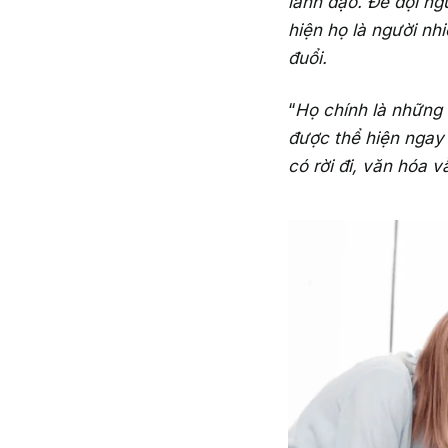
lãnh đạo. Để đội ng
hiện họ là người nh
đuổi.
“
Họ chính là những
được thể hiện ngay 
có rời đi, văn hóa v