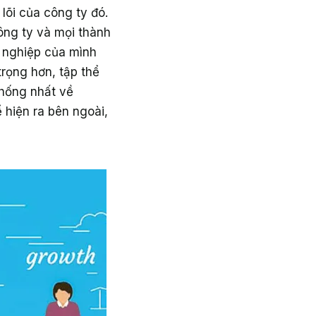
 lõi của công ty đó.
ông ty và mọi thành
h nghiệp của mình
trọng hơn, tập thể
hống nhất về
 hiện ra bên ngoài,