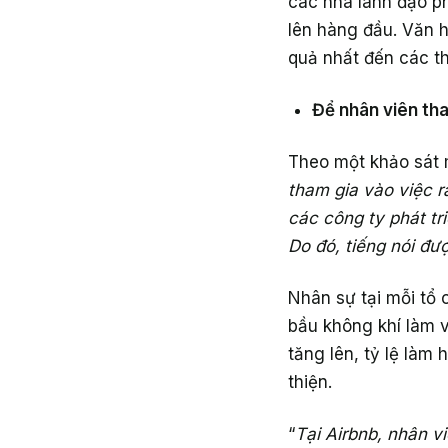
các nhà lãnh đạo ph
lên hàng đầu. Văn h
quả nhất đến các t
Để nhân viên tha
Theo một khảo sát m
tham gia vào việc r
các công ty phát tr
Do đó, tiếng nói đư
Nhân sự tại mỗi tổ 
bầu không khí làm v
tăng lên, tỷ lệ làm
thiện.
“
Tại Airbnb, nhân v