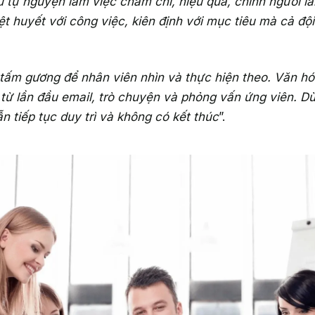
ũ tự nguyện làm việc chăm chỉ, hiệu quả, chính người lã
iệt huyết với công việc, kiên định với mục tiêu mà cả đ
 tấm gương để nhân viên nhìn và thực hiện theo. Văn h
từ lần đầu email, trò chuyện và phỏng vấn ứng viên. D
ẫn tiếp tục duy trì và không có kết thúc
”.