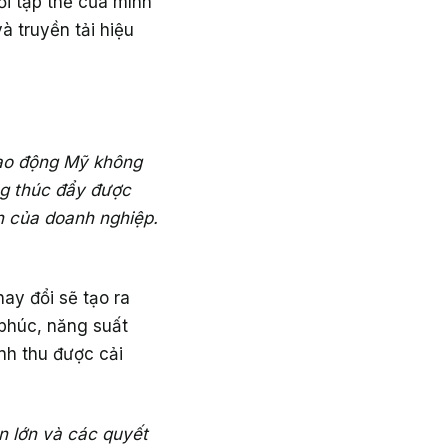
ới tập thể của mình
à truyền tải hiệu
lao động Mỹ không
ng thúc đẩy được
ần của doanh nghiệp.
ay đổi sẽ tạo ra
 phúc, năng suất
anh thu được cải
n lớn và các quyết