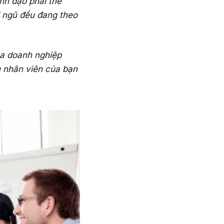
nh đạo phải thể
ội ngũ đều đang theo
óa doanh nghiệp
ù nhân viên của bạn