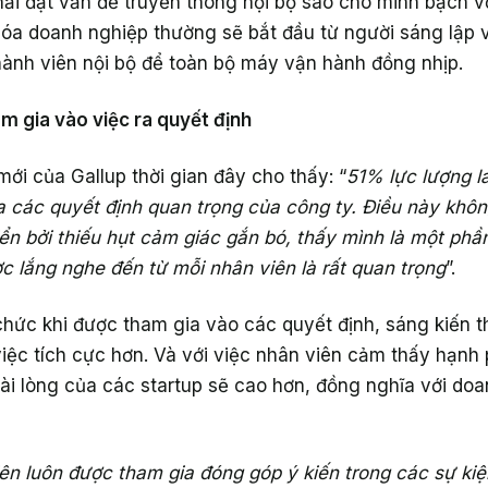
ải đặt vấn đề truyền thông nội bộ sao cho minh bạch v
óa doanh nghiệp thường sẽ bắt đầu từ người sáng lập v
hành viên nội bộ để toàn bộ máy vận hành đồng nhịp.
m gia vào việc ra quyết định
ới của Gallup thời gian đây cho thấy: “
51% lực lượng 
a các quyết định quan trọng của công ty. Điều này khô
iển bởi thiếu hụt cảm giác gắn bó, thấy mình là một ph
ợc lắng nghe đến từ mỗi nhân viên là rất quan trọng
”.
chức khi được tham gia vào các quyết định, sáng kiến th
iệc tích cực hơn. Và với việc nhân viên cảm thấy hạnh
 hài lòng của các startup sẽ cao hơn, đồng nghĩa với do
iên luôn được tham gia đóng góp ý kiến trong các sự kiệ