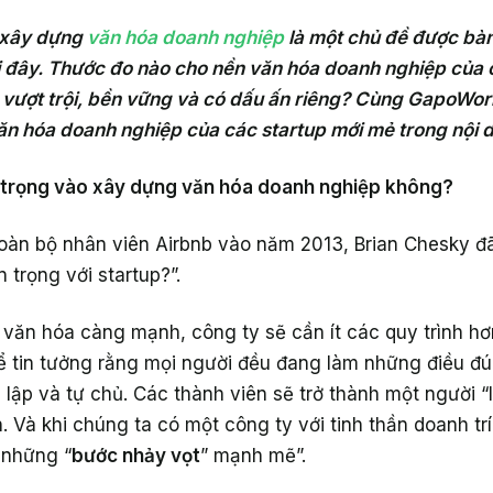
n xây dựng
văn hóa doanh nghiệp
là một chủ đề được bàn
ại đây. Thước đo nào cho nền văn hóa doanh nghiệp của 
ên vượt trội, bền vững và có dấu ấn riêng? Cùng GapoW
văn hóa doanh nghiệp của các startup mới mẻ trong nội
 trọng vào xây dựng văn hóa doanh nghiệp không?
oàn bộ nhân viên Airbnb vào năm 2013, Brian Chesky đã t
 trọng với startup?”.
i văn hóa càng mạnh, công ty sẽ cần ít các quy trình hơ
ể tin tưởng rằng mọi người đều đang làm những điều đ
 lập và tự chủ. Các thành viên sẽ trở thành một người “
h. Và khi chúng ta có một công ty với tinh thần doanh tr
 những “
bước nhảy vọt
” mạnh mẽ”.