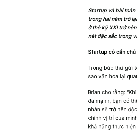
Startup và bài toá
trong hai năm trở l
ở thế kỷ XXI trở n
nét đặc sắc trong 
Startup có cần chú
Trong bức thư gửi t
sao văn hóa lại quan
Brian cho rằng: “Kh
đã mạnh, bạn có th
nhân sẽ trở nên độc
chính vị trí của mìn
khả năng thực hiện