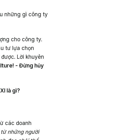
ểu những gì công ty
ợng cho công ty.
ầu tư lựa chọn
 được. Lời khuyên
lture! - Đừng hủy
I là gì?
từ các doanh
 từ những người