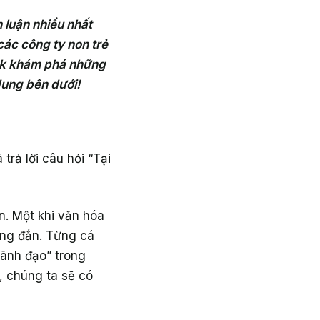
 luận nhiều nhất
các công ty non trẻ
ork khám phá những
 dung bên dưới!
rả lời câu hỏi “Tại
n. Một khi văn hóa
úng đắn. Từng cá
lãnh đạo” trong
í, chúng ta sẽ có