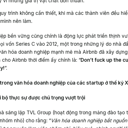
 vì những giá trị vật chất đơn thuần.
y trình không cần thiết, khi mà các thành viên đều hi
 mình nên làm.
ệp bền vững cũng chính là động lực phát triển thịnh vư
gọi vốn Series C vào 2012, một trong những lý do nhà đ
i văn hóa doanh nghiệp mạnh mẽ mà Airbnb đã xây dựng
cho Airbnb thời điểm ấy chính là: “
Don’t fuck up the cu
y!
”.
rong văn hóa doanh nghiệp của các startup ở thế kỷ XX
 bộ thực sự được chú trọng vượt trội
nhà sáng lập TVL Group (hoạt động trong mảng đào tạo 
 nhóm nhỏ) cho rằng: “
Văn hóa doanh nghiệp bắt nguồn