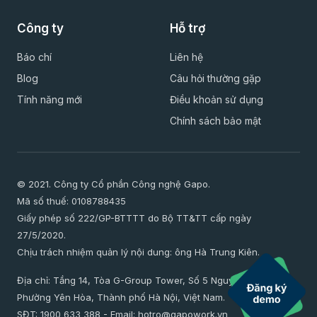
Giáo dục
Công ty
Hỗ trợ
Báo chí
Liên hệ
Blog
Câu hỏi thường gặp
Tính năng mới
Điều khoản sử dụng
Chính sách bảo mật
© 2021. Công ty Cổ phần Công nghệ Gapo.
Mã số thuế: 0108788435
Giấy phép số 222/GP-BTTTT do Bộ TT&TT cấp ngày
27/5/2020.
Chịu trách nhiệm quản lý nội dung: ông Hà Trung Kiên.
Địa chỉ: Tầng 14, Tòa G-Group Tower, Số 5 Nguyễn Thị Duệ,
Phường Yên Hòa, Thành phố Hà Nội, Việt Nam.
SĐT:
1900 633 388
- Email:
hotro@gapowork.vn