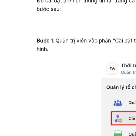
Để cài đặt ẩn/hiện thông tin tại trang c
bước sau:
Bước 1
: Quản trị viên vào phần "Cài đặt 
hình.