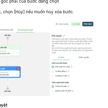
ở góc phải của bước đang chọn
c, chọn [Hủy] nếu muốn hủy xóa bước.
uyệt