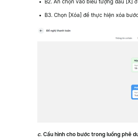
B2. Ấn chọn vào biểu tượng dấu [X] 
B3. Chọn [Xóa] để thực hiện xóa bướ
c
. Cấu hình cho bước trong luồng phê d