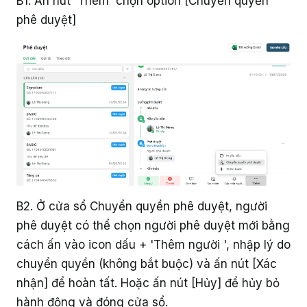
B1. Ấn nút 'Thêm' chọn option [Chuyển quyền
phê duyệt]
B2. Ở cửa sổ Chuyển quyền phê duyệt, người
phê duyệt có thể chọn người phê duyệt mới bằng
cách ấn vào icon dấu + 'Thêm người ', nhập lý do
chuyển quyền (không bắt buộc) và ấn nút [Xác
nhận] để hoàn tất. Hoặc ấn nút [Hủy] để hủy bỏ
hành động và đóng cửa sổ.