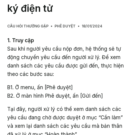
Truyền thông sản phẩm
Làm việc từ xa
Livestream
ký điện tử
Dành cho Quản trị viên nhóm
Hỏi đáp khách hàng
Cách thu hút nhân sự tham gia GapoWork
Hiệu suất công việc
Hướng dẫn triển khai chi tiết
Làm chủ tính năng GapoWork
Câu hỏi thường gặp
Có gì mới trên GapoWork?
Hỗ trợ các mô hình doanh nghiệp
Hỗ trợ bộ phận Nhân sự
Khảo sát
Dành cho Đội ngũ điều hành
CÂU HỎI THƯỜNG GẶP
PHÊ DUYỆT
18/01/2024
Cách thúc đẩy tương tác tại GapoWork
Hỗ trợ các bộ phận trong tổ chức
Chuẩn bị sẵn sàng
GapoWork cho trường học
Video hướng dẫn
Liên hệ
Hợp tác
Hỗ trợ thành viên mới hòa nhập
Hỗ trợ truyền thông nội bộ
Thăm dò ý kiến
1. Truy cập
Dành cho cấp Quản lý
Hiệu quả hóa truyền thông nội bộ tại GapoWork
Triển khai thành công
Sau khi người yêu cầu nộp đơn, hệ thống sẽ tự
Hỗ trợ giải đáp vấn đề nhân sự
Giải thưởng
Truyền thông nội bộ tổ chức
Hỗ trợ kỹ thuật
Dành cho Nhân viên
động chuyển yêu cầu đến người xử lý. Để xem
Xây dựng văn hóa doanh nghiệp
Hỗ trợ luân chuyển vị trí/ giới thiệu
danh sách các yêu cầu được gửi đến, thực hiện
Truyền thông nhân sự
Loại hình tổ chức
Làm việc tại nhà với GapoWork
theo các bước sau:
Bán lẻ
Khám phá thêm
B1. Ở menu, ấn [Phê duyệt]
B2. Ở màn hình Phê duyệt, ấn [Gửi đến]
Tài chính - Ngân hàng
Tại đây, người xử lý có thể xem danh sách các
Dịch vụ - Tư vấn
yêu cầu đang chờ được duyệt ở mục “Cần làm”
và xem lại danh sách các yêu cầu mà bản thân
Công nghệ
đã xử lý ở mục “Hoàn thành”.