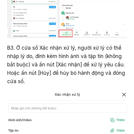
B3. Ở cửa sổ Xác nhận xử lý, người xử lý có thể
nhập lý do, đính kèm hình ảnh và tập tin (không
bắt buộc) và ấn nút [Xác nhận] để xử lý yêu cầu.
Hoặc ấn nút [Hủy] để hủy bỏ hành động và đóng
cửa sổ.