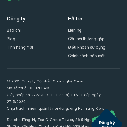
Công ty
Hỗ trợ
Báo chí
Liên hệ
Blog
Câu hỏi thường gặp
Tính năng mới
Điều khoản sử dụng
Chính sách bảo mật
© 2021. Công ty Cổ phần Công nghệ Gapo.
Mã số thuế: 0108788435
Giấy phép số 222/GP-BTTTT do Bộ TT&TT cấp ngày
27/5/2020.
Chịu trách nhiệm quản lý nội dung: ông Hà Trung Kiên.
Địa chỉ: Tầng 14, Tòa G-Group Tower, Số 5 Nguyễn Thị Duệ,
Phường Yên Hòa, Thành phố Hà Nội, Việt Nam.